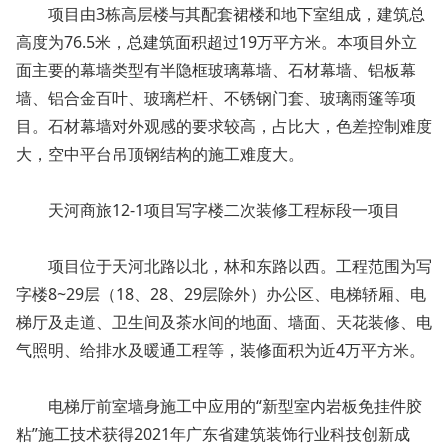
项目由3栋高层楼与其配套裙楼和地下室组成，建筑总
高度为76.5米，总建筑面积超过19万平方米。本项目外立
面主要的幕墙类型有半隐框玻璃幕墙、石材幕墙、铝板幕
墙、铝合金百叶、玻璃栏杆、不锈钢门套、玻璃雨篷等项
目。石材幕墙对外观感的要求较高，占比大，色差控制难度
大，空中平台吊顶钢结构的施工难度大。
天河商旅12-1项目写字楼二次装修工程标段一项目
项目位于天河北路以北，林和东路以西。工程范围为写
字楼8~29层（18、28、29层除外）办公区、电梯轿厢、电
梯厅及走道、卫生间及茶水间的地面、墙面、天花装修、电
气照明、给排水及暖通工程等，装修面积为近4万平方米。
电梯厅前室墙身施工中应用的“新型室内岩板免挂件胶
粘”施工技术获得2021年广东省建筑装饰行业科技创新成